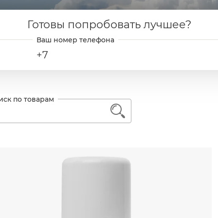
Готовы попробовать лучшее?
+7
1
ь далее
мин С
ладает антисептическим и противовоспалительным
коряет регенерацию тканей и заживление поврежд
ляется натуральным антибиотиком и природным ан
едохраняет от окисления целый ряд биологически акт