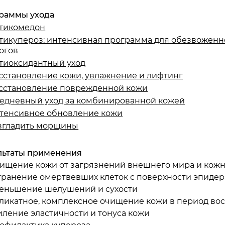
корбиновая кислота
раммы ухода
тикомедон
тикупероз: интенсивная программа для обезвоженно
огов
тиоксидантный уход
сстановление кожи, увлажнение и лифтинг
рбил пальмитат
сстановление поврежденной кожи
едневный уход за комбинированной кожей
тенсивное обновление кожи
рбил фосфат магния
згладить морщины
ачение линии
льтаты применения
лажняет и смягчает кожу
ищение кожи от загрязнений внешнего мира и кожно
ладает мощным антиоксидантным действием (нейтр
транение омертвевших клеток с поверхности эпиде
ляющиеся одной из причин старения кожи)
еньшение шелушений и сухости
оникая в глубокие слои кожи, стимулирует выработк
ликатное, комплексное очищение кожи в период вос
щества, восстанавливая эластичность и упругость к
иление эластичности и тонуса кожи
еньшает глубину существующих морщин, замедляет
рмализует функцию сальных желёз