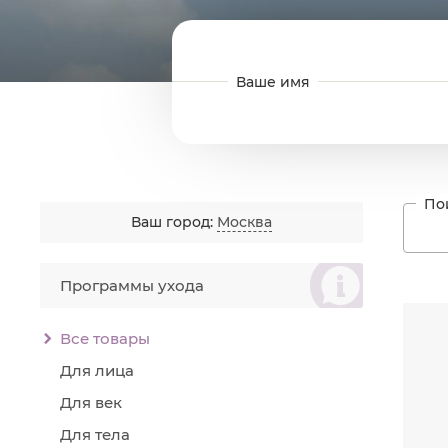
Ваш город:
Москва
စ
Программы ухода
Читат
Вита
Все товары
Для лица
об
ус
Для век
яв
Для тела
пр