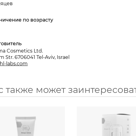
сяцев
ничение по возрасту
товитель
a Cosmetics Ltd.
m Str. 6706041 Tel-Aviv, Israel
hl-labs.com
с также может заинтересова
70
30
мл
мл
1440
₽
7260