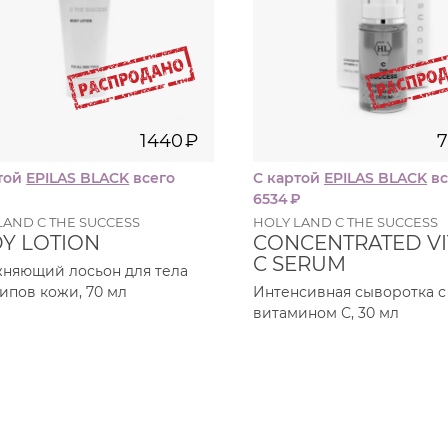
1440
₽
той
EPILAS BLACK
всего
С картой
EPILAS BLACK
вс
6534
₽
LAND C THE SUCCESS
HOLY LAND C THE SUCCESS
Y LOTION
CONCENTRATED VI
C SERUM
няющий лосьон для тела
типов кожи, 70 мл
Интенсивная сыворотка с
витамином С, 30 мл