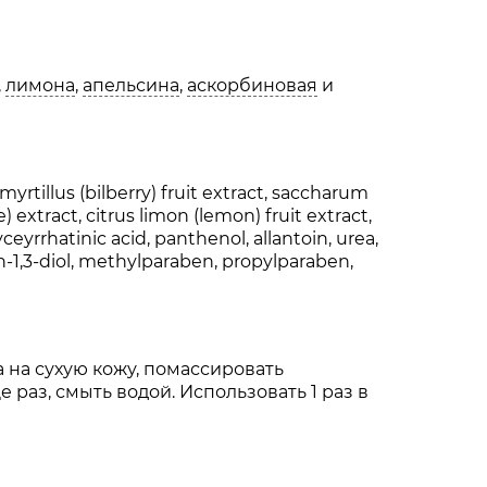
х проницаемость
,
лимона
,
апельсина
,
аскорбиновая
и
 любого типа кожи до нанесения
калывания. Это нормальная реакция,
 myrtillus (bilberry) fruit extract, saccharum
extract, citrus limon (lemon) fruit extract,
может вызвать раздражение кожи
yceyrrhatinic acid, panthenol, allantoin, urea,
глаза проточной водой
n-1,3-diol, methylparaben, propylparaben,
ют действие друг друга
 на сухую кожу, помассировать
раз, смыть водой. Использовать 1 раз в