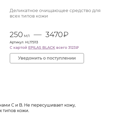
на и эластина
Деликатное очищающее средство для
 их проницаемость
всех типов кожи
т синтез меланина, обладает
250
3470
₽
мл
Артикул: HL175113
С картой
EPILAS BLACK
всего 3123
₽
ми С и B. Не пересушивает кожу,
 типов кожи.