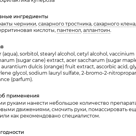
офилактика купероза
репляет стенки сосудов и капилляров, уменьшает и
ветляет кожу, придает ей светлый однородный цвет
вные ингредиенты
щищает кожу от солнечных лучей
ракты черники
,
сахарного тростника
,
сахарного клена
иливает воздействие АНА-кислот и ретинола
ерритиновая кислоты,
пантенол
,
аллантоин
.
ечания:
епараты линии C the SUCCESS можно применять для
ав
ычного увлажняющего или тонального крема
сле применения препаратов возможно ощущение по
 (aqua), sorbitol, stearyl alcohol, cetyl alcohol, vaccinium
язанная с высокой концентрацией витамина С
inarum (sugar cane) extract, acer saccharum (sugar maple) 
несение слишком большого количества препарата 
s aurantium dulcis (orange) fruit extract, ascorbic acid, gl
и попадании препарата в глаза тщательно промыть 
lene glycol, sodium lauryl sulfate, 2-bromo-2-nitropropa
тиноиды, АНА-кислоты и витамин С взаимно усилива
ance (parfum).
об применения
ми руками нанести небольшое количество препарата
овыми движениями, смочить руки, помассировать еще 
 или как рекомендовано специалистом.
 годности