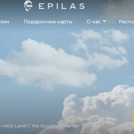
зин
Подарочные карты
О нас
Расп
› Holy Land C the Success Cleanser