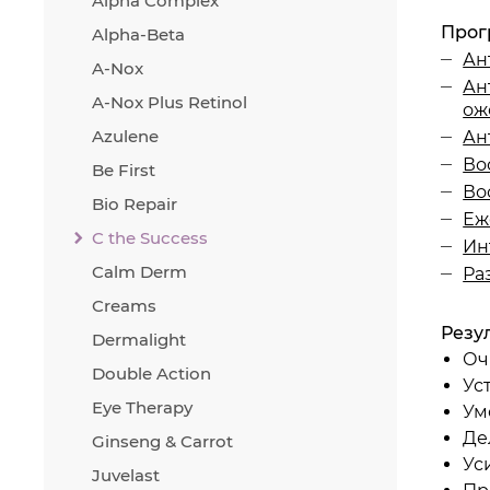
Alpha Complex
L-ас
Прог
Alpha-Beta
Ан
A-Nox
Ан
A-Nox Plus Retinol
ож
Azulene
Ан
Во
Аско
Be First
Во
Bio Repair
Еж
C the Success
Ин
Аско
Calm Derm
Ра
Creams
Назн
Резу
Dermalight
Ув
Оч
Double Action
Об
Ус
яв
Eye Therapy
Ум
Пр
Де
Ginseng & Carrot
ве
Ус
Ум
Juvelast
Но