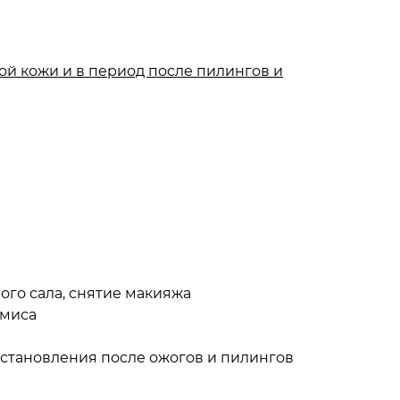
й кожи и в период после пилингов и
го сала, снятие макияжа
ализует свободные радикалы,
рмиса
у коллагена, эластина и межклеточного
становления после ожогов и пилингов
ожи
 старение