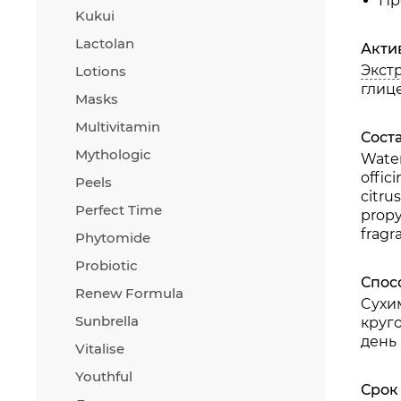
Пр
Kukui
Ук
Ос
Lactolan
Акти
За
Экст
Lotions
Ус
глиц
Masks
Прим
Пр
Multivitamin
Сост
об
Mythologic
По
Water
св
offic
Peels
На
citru
Perfect Time
Пр
propy
Ре
fragr
Phytomide
Probiotic
Спос
Renew Formula
Cухи
Sunbrella
круг
день
Vitalise
Youthful
Срок