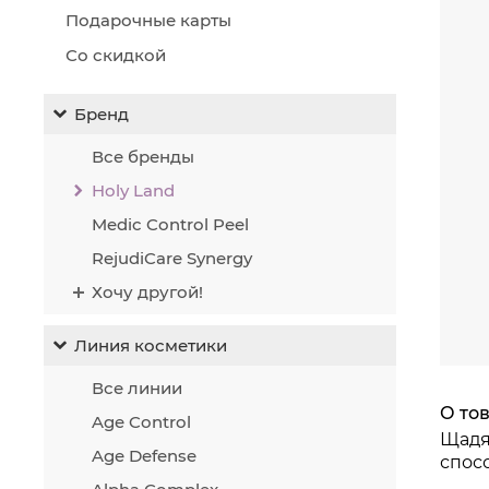
же
Подарочные карты
ст
Со скидкой
ук
уч
де
Бренд
яв
см
Все бренды
ом
Holy Land
ра
Medic Control Peel
RejudiCare Synergy
Хочу другой!
Линия косметики
Все линии
О то
Age Control
Щадя
Age Defense
спос