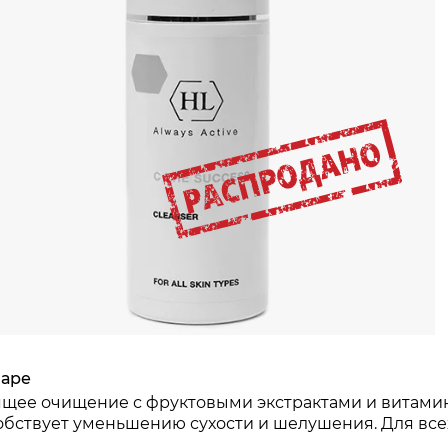
лезо)
имулирует синтез и быстрое возобновление коллаге
репляет стенки сосудов и капилляров, нормализует
аствует в процессах пигментообразования: замедляе
пигментирующим и отбеливающим действием
ляется природным светофильтром
ягчает кожу, повышает ее упругость и эластичность
олаживает кожу, замедляет процесс старения
зглаживает кожу, уменьшает глубину морщин
варе
щее очищение с фруктовыми экстрактами и витамина
обствует уменьшению сухости и шелушения. Для всех