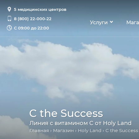
5 медицинских центров
8 (800) 22-000-22
Услуги
Мага
С
09:00 до 22:00
C the Success
Линия с витамином C от Holy Land
Главная
›
Магазин
›
Holy Land
›
C the Success