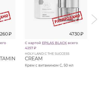
i
7260
₽
4730
₽
его
С картой
EPILAS BLACK
всего
С кар
4257
₽
3123
₽
HOLY LAND C THE SUCCESS
HOLY 
TAMIN
CREAM
CRE
SKI
Крем с витамином С, 50 мл
Крем 
чувст