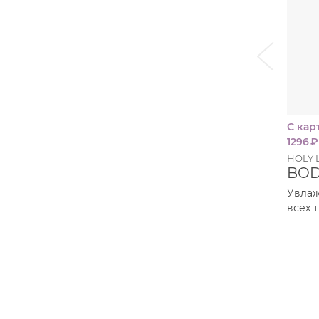
Пудра
Салфетки
i
Сыворотка
Шампунь
Эмульсия
С кар
1296
₽
HOLY 
BOD
Увлаж
всех 