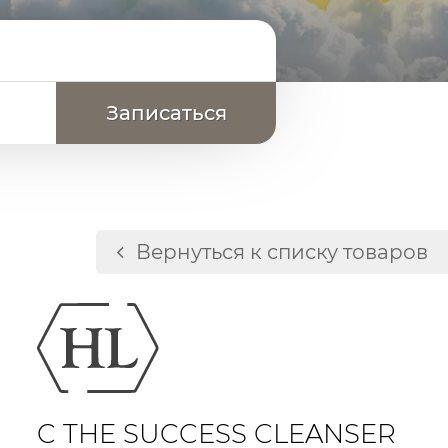
Вернуться к списку товаров
 действием
ений кожи
тиоксидантом
C THE SUCCESS CLEANSER
ивных веществ (в т.ч. витамин Е и