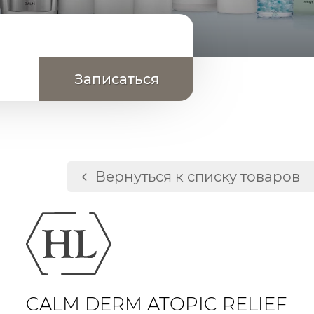
Вернуться к списку товаров
и кожи
сти кожи
ак и для профессиональных процедур, а
аболеваний
CALM DERM ATOPIC RELIEF