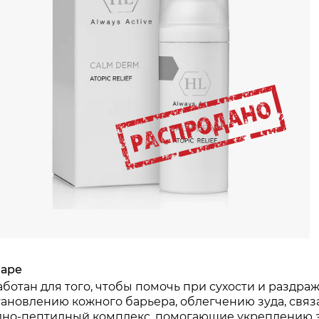
варе
аботан для того, чтобы помочь при сухости и раздр
тановлению кожного барьера, облегчению зуда, связ
дно-пептидный комплекс, помогающие укреплению з