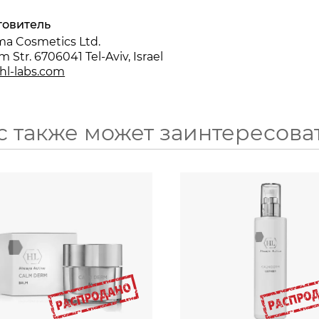
товитель
a Cosmetics Ltd.
m Str. 6706041 Tel-Aviv, Israel
hl-labs.com
с также может заинтересова
50
250
мл
мл
3790
₽
2530