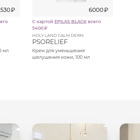
2530
₽
6000
₽
его
С картой
EPILAS BLACK
всего
С кар
5400
₽
3690
HOLY LAND CALM DERM
HOLY 
PSORELIEF
RED
0 мл
Крем для уменьшения
Крем 
шелушения кожи, 100 мл
покра