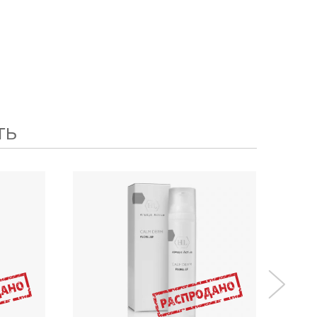
ть
100
мл
₽
6000
₽
i