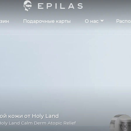
зин
Подарочные карты
О нас
Расп
ой кожи от Holy Land
Holy Land Calm Derm Atopic Relief