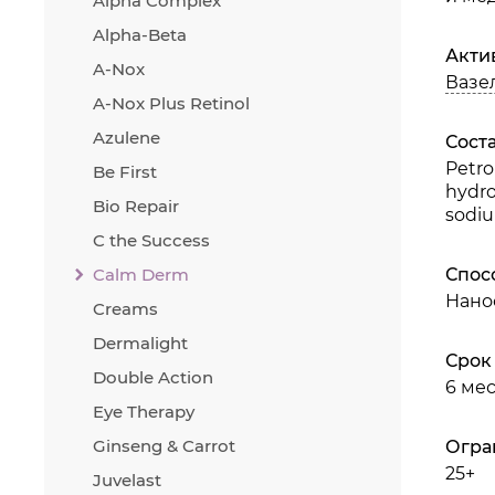
Alpha Complex
Alpha-Beta
Акти
A-Nox
Вазе
A-Nox Plus Retinol
Azulene
Сост
Petro
Be First
hydro
Bio Repair
sodiu
C the Success
Calm Derm
Спос
Нанос
Creams
Dermalight
Срок
Double Action
6 ме
Eye Therapy
Ginseng & Carrot
Огра
25+
Juvelast