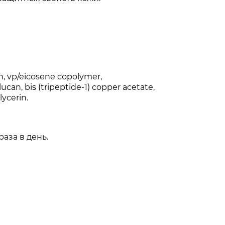
in, vp/eicosene copolymer,
an, bis (tripeptide-1) copper acetate,
ycerin.
аза в день.