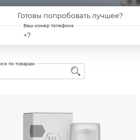
Готовы попробовать лучшее?
+7
1
Назначение линии
ь далее
еньшение проявлений купероза и чувствительност
покоение и уменьшение раздражения и воспаленно
ния содержит как препараты для домашнего ухода, т
кже специальные препараты для лечения кожных з