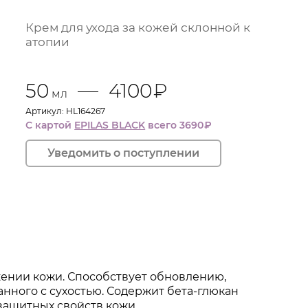
Крем для ухода за кожей склонной к
атопии
50
4100
₽
мл
Артикул: HL164267
С картой
EPILAS BLACK
всего 3690
₽
ажении кожи. Способствует обновлению,
анного с сухостью. Содержит бета-глюкан
ащитных свойств кожи.