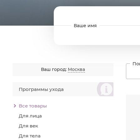
Ваш город:
Москва
စ
Программы ухода
Читат
Ум
Ус
Все товары
Ли
та
Для лица
Для век
Для тела