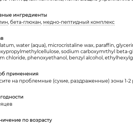
вные ингредиенты
лин
,
бета-глюкан
,
медно-пептидный комплекс
ав
latum, water (aqua), microcristaline wax, paraffin, glycer
xypropylmethylcellulose, sodium carboxymrthyl beta-gluc
m chloride, phenoxyethanol, benzyl alcohol, ethylhexylgl
об применения
ите на проблемные (сухие, раздраженные) зоны 1-2 р
 годности
сяцев
ничение по возрасту