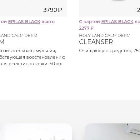
3790
₽
той
EPILAS BLACK
всего
С картой
EPILAS BLACK
вс
2277
₽
LAND CALM DERM
HOLY LAND CALM DERM
LM
CLEANSER
я питательная эмульсия,
Очищающее средство, 25
бствующая восстановлению
для всех типов кожи, 50 мл