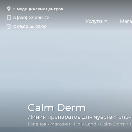
5 медицинских центров
8 (800) 22-000-22
Услуги
Мага
С
09:00 до 22:00
Calm Derm
Линия препаратов для чувствительн
Главная
›
Магазин
›
Holy Land
›
Calm Derm
› 