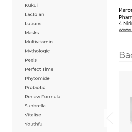
Kukui
Изго
Lactolan
Pharm
Lotions
4 Niri
www.
Masks
Multivitamin
Mythologic
Ва
Peels
Perfect Time
Phytomide
Probiotic
Renew Formula
Sunbrella
Vitalise
i
Youthful