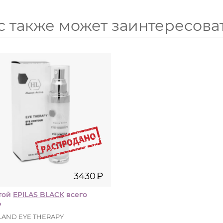
с также может заинтересова
30
мл
3430
₽
3430
₽
той
EPILAS BLACK
всего
₽
LAND EYE THERAPY