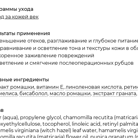
раммы ухода
од за кожей век
ракт женьшеня
льтаты применения
еньшение отеков, разглаживание и глубокое питани
равнивание и осветление тона и текстуры кожи в обл
окислоты (серин, глицин)
коренное заживление повреждений
ветление и смягчение послеоперационных рубцов
оза
вные ингредиенты
ракт ромашки
,
витамин E
,
линоленовая кислота
,
рети
мелиса
,
бисаболол
,
масло ромашки
,
экстракт граната
ав
 (aqua), propylene glycol, chamomilla recutita (matricaria
xyethylcellulose, tocopherol, linoleic acid, retinyl palmita
elis virginiana (witch hazel) leaf water, hamamelis virgin
milla recutita (matricaria) flower oil, punica granatum 