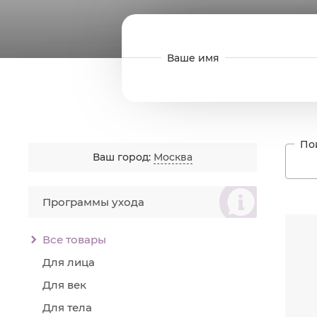
Ваш город:
Москва
စ
Программы ухода
Читат
Об
Ус
Все товары
Ув
Ос
Для лица
По
Для век
По
Се
Для тела