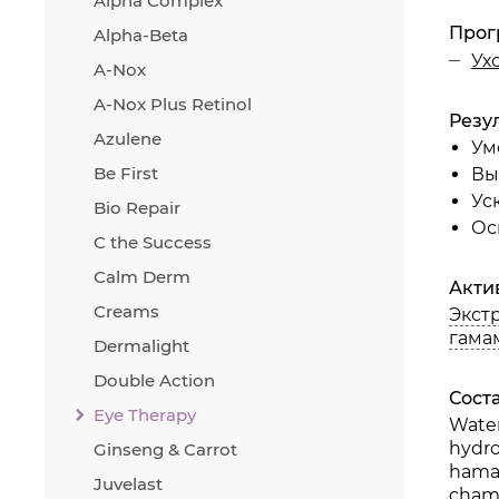
Alpha Complex
Прог
Alpha-Beta
Ух
Экст
A-Nox
A-Nox Plus Retinol
Резу
Azulene
Ум
Be First
Вы
Амин
Ус
Bio Repair
Ос
C the Success
Глюк
Calm Derm
Акти
Creams
Экст
гама
Dermalight
Double Action
Сост
Eye Therapy
Water
hydro
Ginseng & Carrot
hamam
Juvelast
chamo