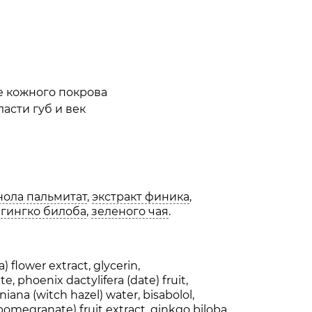
е кожного покрова
асти губ и век
нола пальмитат
,
экстракт финика
,
,
гингко билоба
,
зеленого чая
.
) flower extract, glycerin,
te, phoenix dactylifera (date) fruit,
iana (witch hazel) water, bisabolol,
(pomegranate) fruit extract, ginkgo biloba