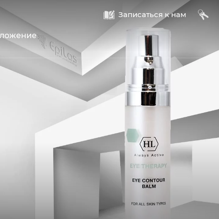
A
B
Записаться к нам
оложение