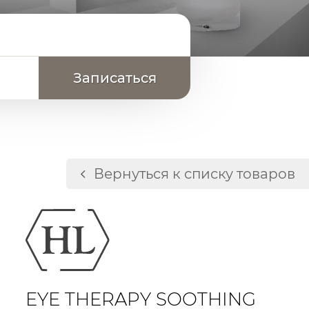
Вернуться к списку товаров
и усталости
ами
кожу
EYE THERAPY SOOTHING
аций блефаропластики