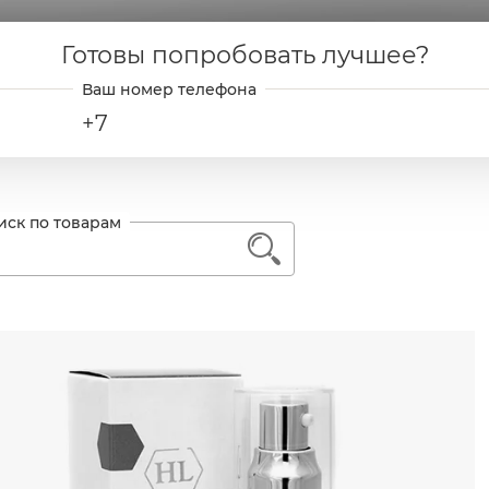
Готовы попробовать лучшее?
+7
1
Назначение линии
ь далее
еспечивает комплексный уход за кожей вокруг глаз
покаивает кожу век, уменьшает отечность и признак
лажняет, питает и восстанавливает кожу вокруг глаз
ветляет гиперпигментации, темные круги под глаз
дтягивает веки, разглаживает морщинки
вышает эластичность кожи, тонизирует и освежает 
рия эффективна для ухода за кожей век после опер