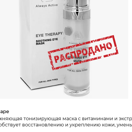
вные ингредиенты линии
ракт зеленого чая
ракт ромашки
ракт тамариска
ракт календулы
варе
жняющая тонизирующая маска с витаминами и экстр
обствует восстановлению и укреплению кожи, умен
ракт арники