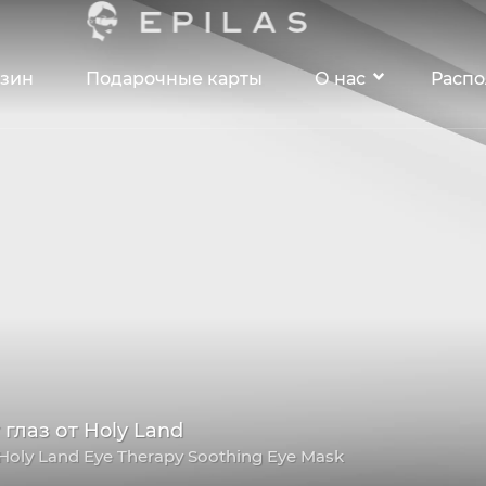
зин
Подарочные карты
О нас
Расп
глаз от Holy Land
 Holy Land Eye Therapy Soothing Eye Mask