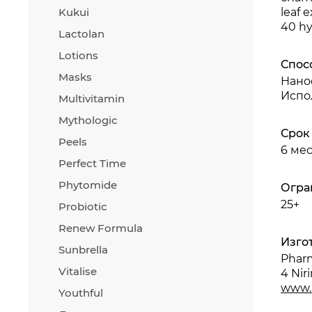
Kukui
leaf e
40 hy
Lactolan
Lotions
Спос
Masks
Нано
Испо
Multivitamin
Mythologic
Срок
Peels
6 ме
Perfect Time
Phytomide
Огра
25+
Probiotic
Renew Formula
Изго
Sunbrella
Pharm
Vitalise
4 Niri
www.
Youthful