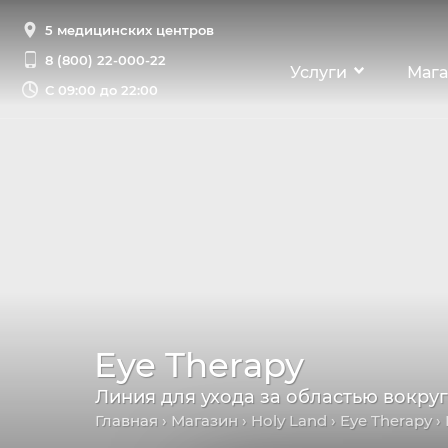
5 медицинских центров
8 (800) 22-000-22
Услуги
Мага
С
09:00 до 22:00
Eye Therapy
Линия для ухода за областью вокруг 
Главная
›
Магазин
›
Holy Land
›
Eye Therapy
›