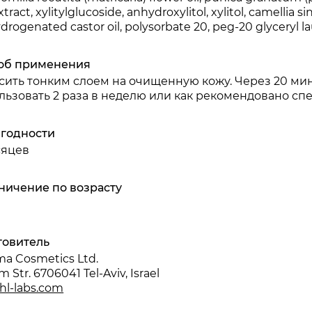
xtract, xylitylglucoside, anhydroxylitol, xylitol, camellia si
drogenated castor oil, polysorbate 20, peg-20 glyceryl la
об применения
сить тонким слоем на очищенную кожу. Через 20 мин
льзовать 2 раза в неделю или как рекомендовано сп
 годности
сяцев
ничение по возрасту
товитель
a Cosmetics Ltd.
m Str. 6706041 Tel-Aviv, Israel
hl-labs.com