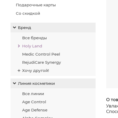
Акти
Подарочные карты
Экст
Со скидкой
Бренд
Все бренды
Holy Land
Экст
Medic Control Peel
RejudiCare Synergy
Экст
Хочу другой!
Линия косметики
Экст
Все линии
О то
Age Control
Увла
Age Defense
Спос
Экст