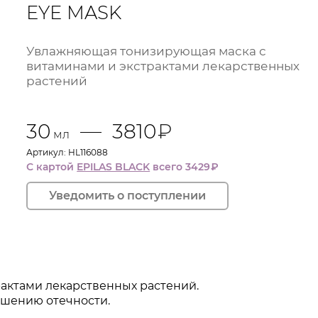
EYE MASK
Увлажняющая тонизирующая маска с
витаминами и экстрактами лекарственных
растений
30
3810
₽
мл
Артикул: HL116088
С картой
EPILAS BLACK
всего 3429
₽
актами лекарственных растений.
ьшению отечности.