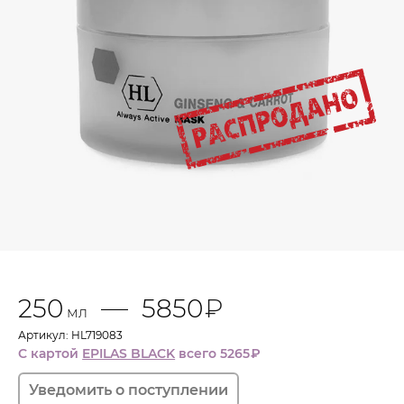
250
5850
₽
мл
Артикул: HL719083
С картой
EPILAS BLACK
всего 5265
₽