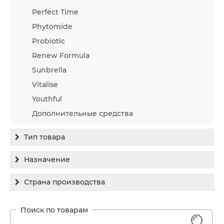
Perfect Time
Phytomide
Probiotic
Renew Formula
Sunbrella
Vitalise
Youthful
Дополнительные средства
Тип товара
Бальзам
Назначение
Гель
Гиперпигментация
Страна производства
Концентрат
Для жирной кожи
Израиль
Крем
Заживление
Канада
1
Крем солнцезащитный