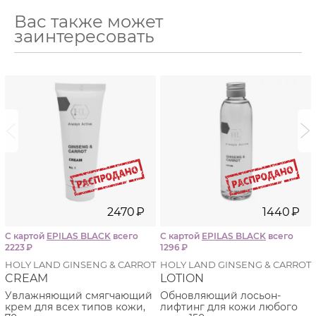
Вас также может
заинтересовать
i
i
2470
₽
1440
₽
С картой
EPILAS BLACK
всего
С картой
EPILAS BLACK
всего
2223
₽
1296
₽
HOLY LAND GINSENG & CARROT
HOLY LAND GINSENG & CARROT
CREAM
LOTION
Увлажняющий смягчающий
Обновляющий лосьон-
крем для всех типов кожи,
лифтинг для кожи любого