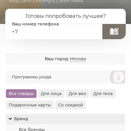
Holy Land Ginseng & Carrot Mask
Готовы попробовать лучшее?
+7
Ваш город:
Москва
စ
Программы ухода
Все товары
Для лица
Для век
Для тела
Подарочные карты
Со скидкой
Бренд
Все бренды