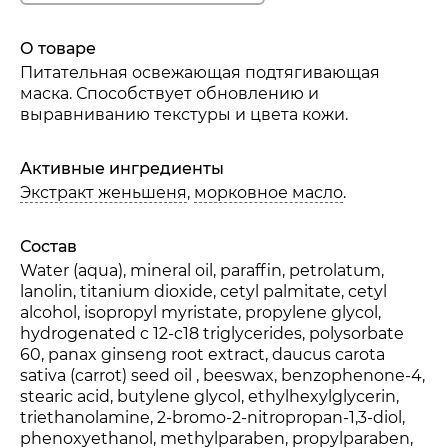
О товаре
Питательная освежающая подтягивающая
маска. Способствует обновлению и
выравниванию текстуры и цвета кожи.
Активные ингредиенты
Экстракт женьшеня
,
морковное масло
.
Состав
Water (aqua), mineral oil, paraffin, petrolatum,
lanolin, titanium dioxide, cetyl palmitate, cetyl
alcohol, isopropyl myristate, propylene glycol,
hydrogenated c 12-c18 triglycerides, polysorbate
60, panax ginseng root extract, daucus carota
sativa (carrot) seed oil , beeswax, benzophenone-4,
stearic acid, butylene glycol, ethylhexylglycerin,
triethanolamine, 2-bromo-2-nitropropan-1,3-diol,
phenoxyethanol, methylparaben, propylparaben,