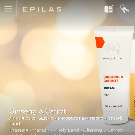
A
B
Ginseng & Carrot
Линия с женьшенем и морковным маслом от Holy
Land
Главная
›
Магазин
›
Holy Land
›
Ginseng & Carrot
›