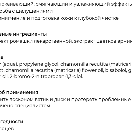
покаивающий, смягчающий и увлажняющий эффект
рьба с шелушениями
змягчение и подготовка кожи к глубокой чистке
вные ингредиенты
ракт ромашки
лекарственной, экстракт цветков
арни
ав
 (aqua), propylene glycol, chamomilla recutita (matricari
ct, chamomilla recutita (matricaria) flower oil, bisabolol
r oil, 2-bromo-2-nitropropan-1,3-diol.
об применения
ить лосьоном ватный диск и протереть проблемные зо
ачено специалистом.
 годности
есяцев