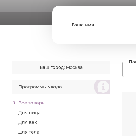
Ваш город:
Москва
စ
Программы ухода
Читат
Пр
Ув
Все товары
Ра
Для лица
Для век
Для тела