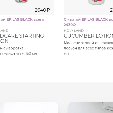
2640
₽
2
той
EPILAS BLACK
всего
С картой
EPILAS BLACK
вс
₽
2430
₽
LAND
HOLY LAND
DCARE STARTING
CUCUMBER LOTIO
ION
Малоспиртовой освежа
н-сыворотка
лосьон для всех типов ко
нг+лифтинг», 150 мл
мл