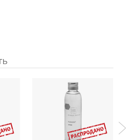
ть
150
мл
₽
2840
₽
i