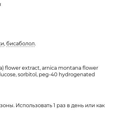
ы
ки
,
бисаболол
.
a) flower extract, arnica montana flower
, glucose, sorbitol, peg-40 hydrogenated
ны. Использовать 1 раз в день или как