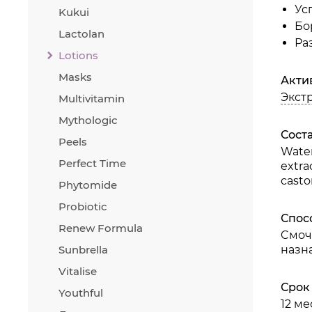
Ус
Kukui
Бо
Lactolan
Ра
Lotions
Masks
Акти
Экст
Multivitamin
Mythologic
Сост
Peels
Water
Perfect Time
extra
casto
Phytomide
Probiotic
Спос
Renew Formula
Cмоч
Sunbrella
назн
Vitalise
Срок
Youthful
12 м