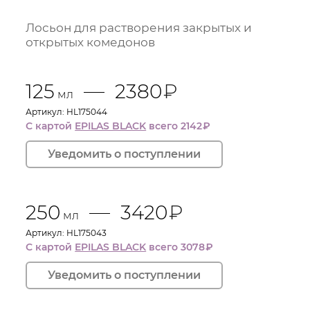
Лосьон для растворения закрытых и
открытых комедонов
125
2380
₽
мл
Артикул: HL175044
С картой
EPILAS BLACK
всего 2142
₽
250
3420
₽
мл
Артикул: HL175043
С картой
EPILAS BLACK
всего 3078
₽