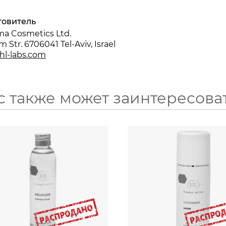
товитель
a Cosmetics Ltd.
m Str. 6706041 Tel-Aviv, Israel
hl-labs.com
с также может заинтересова
150
250
мл
мл
2640
₽
2700