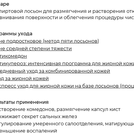
варе
пиртовой лосьон для размягчения и растворения от
внивания поверхности и облегчения процедуры чистк
раммы ухода
не подростковое (метод пяти лосьонов)
не средней степени тяжести
тикомедон
тикупероз: интенсивная программа для жирной кож
едневный уход за комбинированной кожей
од за жирной кожей
спресс уход для жирной кожи на базе лосьонов (проц
льтаты применения
створение комедонов, размягчение капсул кист
зжижает секрет сальных желез
гулирование умеренного салоотделения, матирующ
еньшение воспалений