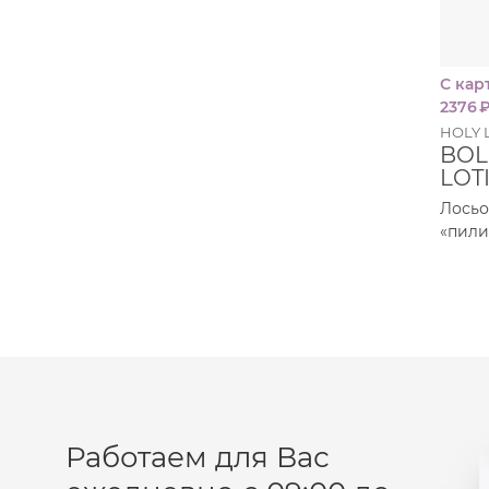
Пудра
Салфетки
С кар
Сыворотка
2376
HOLY 
Шампунь
BOL
Эмульсия
LOT
Лосьо
«пили
Работаем для Вас