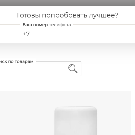
Готовы попробовать лучшее?
+7
1
Назначение
Очищение и тонизация кожи
Поверхностный пилинг
ь далее
офилактика возрастных изменений и лифтинг
лажнение для всех типов кожи
змягчение открытых и закрытых комедонов + вырав