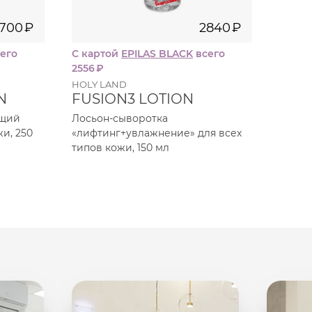
700
₽
2840
₽
его
С картой
EPILAS BLACK
всего
С кар
2556
₽
1422
₽
HOLY LAND
HOLY 
N
FUSION3 LOTION
HAM
LOT
ющий
Лосьон-сыворотка
жи, 250
«лифтинг+увлажнение» для всех
Очищ
типов кожи, 150 мл
лосьон