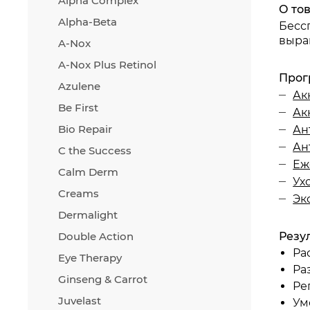
Alpha Complex
О то
Alpha-Beta
Бесс
выра
A-Nox
A-Nox Plus Retinol
Прог
Azulene
Ак
Be First
Ак
Bio Repair
Ан
Ан
C the Success
Еж
Calm Derm
Ух
Creams
Эк
Dermalight
Double Action
Резу
Ра
Eye Therapy
Ра
Ginseng & Carrot
Ре
Juvelast
Ум