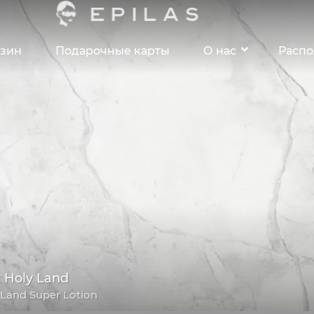
зин
Подарочные карты
О нас
Расп
 Holy Land
 Land Super Lotion