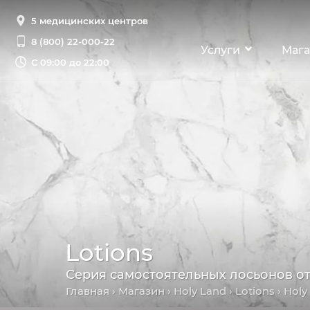
5 медицинских центров
8 (800) 22-000-22
Услуги
Мага
С
09:00 до 22:00
Lotions
Серия самостоятельных лосьонов от
Главная
›
Магазин
›
Holy Land
›
Lotions
› Holy