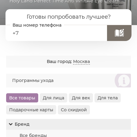
Holy Land Perfect Time Anti Wrinkle Eye Cream
Готовы попробовать лучшее?
+7
Ваш город:
Москва
စ
Программы ухода
Все товары
Для лица
Для век
Для тела
Подарочные карты
Со скидкой
Бренд
Все бренды