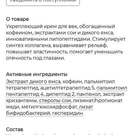
Аминокислоты
О товаре
Гиалуроновая кислота
Укрепляющий крем для век, обогащенный
кофеином, экстрактами сои и дикого ямса,
инновативными липопептидами. Стимулирует
синтез коллагена, выравнивает рельеф,
повышает эластичность, помогает уменьшить
отечность под глазами.
Фитоэстрогены
Активные ингредиенты
Витамин С
Экстракт дикого ямса
, кофеин, пальмитоил
тетрапептид, ацетилтетрапептид 5,
пальмитоил
пентапептид 4
,
дипептид 2
,
пантенол
, экстракт
хризантемы,
стеролы сои
, лизинат/пропионат
меди, метилгюкозидфосфат,
лизат
Витамин Е
бифидобактерий
,
гесперидин
.
Состав