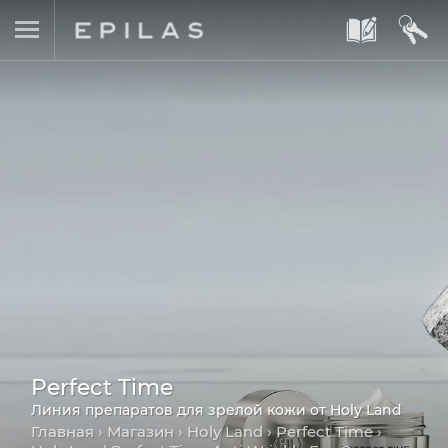
A
B
Perfect Time
Линия препаратов для зрелой кожи от Holy Land
Главная
›
Магазин
›
Holy Land
›
Perfect Time
›