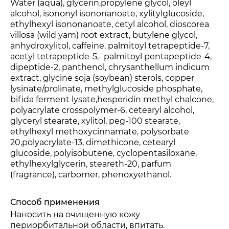
Water (aqua), glycerin,propylene glycol, oleyl
alcohol, isononyl isononanoate, xylitylglucoside,
ethylhexyl isononanoate, cetyl alcohol, dioscorea
villosa (wild yam) root extract, butylene glycol,
anhydroxylitol, caffeine, palmitoyl tetrapeptide-7,
acetyl tetrapeptide-5,- palmitoyl pentapeptide-4,
dipeptide-2, panthenol, chrysanthellum indicum
extract, glycine soja (soybean) sterols, copper
lysinate/prolinate, methylglucoside phosphate,
bifida ferment lysate,hesperidin methyl chalcone,
polyacrylate crosspolymer-6, cetearyl alcohol,
glyceryl stearate, xylitol, peg-100 stearate,
ethylhexyl methoxycinnamate, polysorbate
20,polyacrylate-13, dimethicone, cetearyl
glucoside, polyisobutene, cyclopentasiloxane,
ethylhexylglycerin, steareth-20, parfum
(fragrance), carbomer, phenoxyethanol.
Способ применения
Наносить на очищенную кожу
периорбитальной области, впитать.