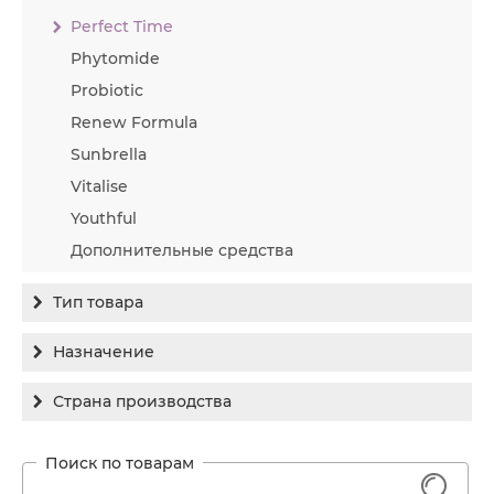
Perfect Time
Phytomide
Probiotic
Renew Formula
Sunbrella
Vitalise
Youthful
Дополнительные средства
Тип товара
Бальзам
Назначение
Гель
Гиперпигментация
Страна производства
Концентрат
Для жирной кожи
Израиль
Крем
Заживление
Канада
1
Крем солнцезащитный