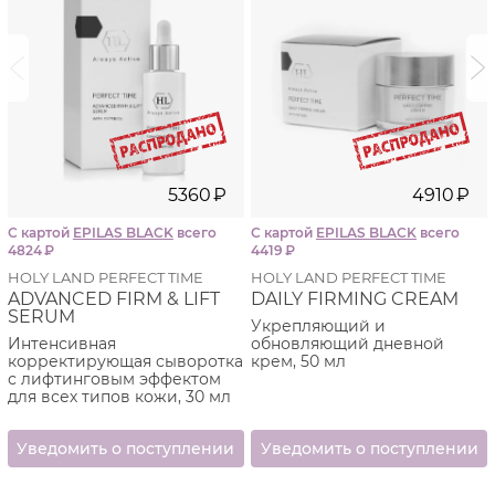
i
i
5360
₽
4910
₽
С картой
EPILAS BLACK
всего
С картой
EPILAS BLACK
всего
4824
₽
4419
₽
HOLY LAND PERFECT TIME
HOLY LAND PERFECT TIME
ADVANCED FIRM & LIFT
DAILY FIRMING CREAM
SERUM
Укрепляющий и
Интенсивная
обновляющий дневной
корректирующая сыворотка
крем, 50 мл
с лифтинговым эффектом
для всех типов кожи, 30 мл