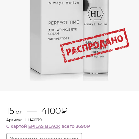
Действие
Уменьшает выраженность морщин
Повышает тонус и эластичность кожи
Восстанавливает структуру кожи, скульптурирует
контуры лица
Удерживает влагу в коже и поддерживает ее
водно-липидный баланс
Активные ингредиенты
15
4100
₽
мл
Артикул: HL141079
С картой
EPILAS BLACK
всего 3690
₽