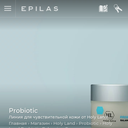
A
B
Probiotic
Линия для чувствительной кожи от Holy Land
Главная
›
Магазин
›
Holy Land
›
Probiotic
› Holy