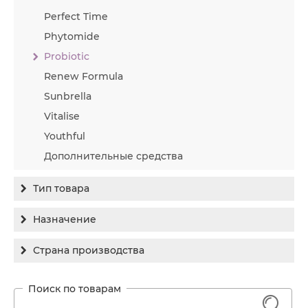
Perfect Time
Phytomide
Probiotic
Renew Formula
Sunbrella
Vitalise
Youthful
Дополнительные средства
Тип товара
Бальзам
Назначение
Гель
Гиперпигментация
Страна производства
Концентрат
Для жирной кожи
Израиль
Крем
Заживление
Канада
1
Крем солнцезащитный