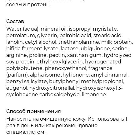
соевый протеин.
Состав
Молочная кислота и ферменты
Water (aqua), mineral oil, isopropyl myristate,
petrolatum, glycerin, palmitic acid, stearic acid,
lanolin, cetyl alcohol, triethanolamine, milk protein,
bifida ferment lysate, lactose, ubiquinone, serine,
arginine, proline, pectin, xanthan gum, hydrolyzed
Минеральные соли и микроэлементы
soy protein, ethylhexylglycerin, hydrogenated
polyisobutene, phenoxyethanol, fragrance
(parfum), alpha isomethyl ionone, amyl cinnamal,
benzyl salicylate, butylphenyl methylpropional,
Фитопротеины пшеницы и сои
eugenol, hydroxycitronellal, hydroxyisohexyl 3-
cyclohexene carboxaldehyde, limonene.
Способ применения
Наносить на очищенную кожу. Использовать 1
раз в день или как рекомендовано
специалистом.