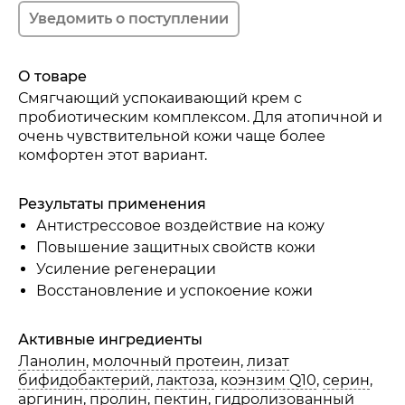
О товаре
Смягчающий успокаивающий крем с
Полисахариды из бифидобактерий
пробиотическим комплексом. Для атопичной и
очень чувствительной кожи чаще более
комфортен этот вариант.
Результаты применения
Антистрессовое воздействие на кожу
Повышение защитных свойств кожи
Усиление регенерации
Сквален
Восстановление и успокоение кожи
Активные ингредиенты
Ланолин
,
молочный протеин
,
лизат
бифидобактерий
,
лактоза
,
коэнзим Q10
,
серин
,
Молочные протеины
аргинин
,
пролин
,
пектин
, гидролизованный