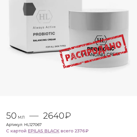
раздражению
Восстановление липидного барьера кожи
Повышение устойчивости к различным
стрессорным факторам
Питание и увлажнение кожи
Уменьшение глубины морщин
Активные ингредиенты
Метаболиты (продукты жизнедеятельности)
бифидобактерий
Витамины группы B (B1, B2, B6)
50
2640
₽
мл
Артикул: HL127067
С картой
EPILAS BLACK
всего 2376
₽
Витамин К (фитонадион)