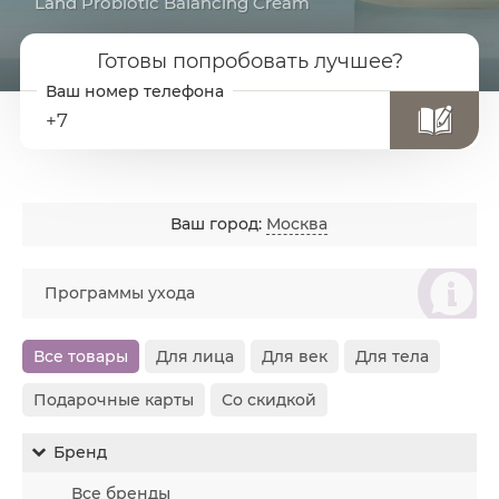
Land Probiotic Balancing Cream
Готовы попробовать лучшее?
+7
Ваш город:
Москва
စ
Программы ухода
Все товары
Для лица
Для век
Для тела
Подарочные карты
Со скидкой
Бренд
Все бренды