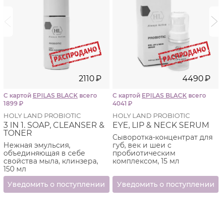
i
i
2110
₽
4490
₽
С картой
EPILAS BLACK
всего
С картой
EPILAS BLACK
всего
1899
₽
4041
₽
HOLY LAND PROBIOTIC
HOLY LAND PROBIOTIC
3 IN 1. SOAP, CLEANSER &
EYE, LIP & NECK SERUM
TONER
Сыворотка-концентрат для
Нежная эмульсия,
губ, век и шеи с
объединяющая в себе
пробиотическим
свойства мыла, клинзера,
комплексом, 15 мл
150 мл