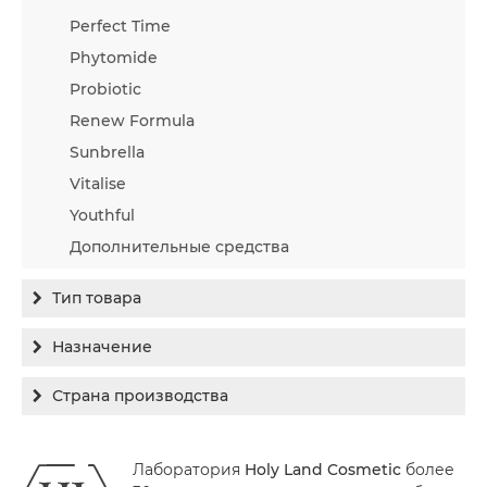
Perfect Time
Phytomide
Probiotic
Renew Formula
Sunbrella
Vitalise
Youthful
Дополнительные средства
Тип товара
Бальзам
Назначение
Гель
Гиперпигментация
Страна производства
Концентрат
Для жирной кожи
Израиль
Крем
Заживление
Лаборатория
Holy Land Cosmetic
более
Канада
Крем солнцезащитный