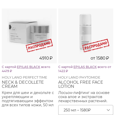
4910
₽
от
1580
₽
С картой
EPILAS BLACK
всего
С картой
EPILAS BLACK
всего от
4419
₽
1422
₽
HOLY LAND PERFECT TIME
HOLY LAND PHYTOMIDE
NECK & DECOLLETE
ALCOHOL FREE FACE
CREAM
LOTION
Крем для шеи и декольте с
Лосьон-лифтинг на основе
укрепляющим и
сока алое и экстрактов
подтягивающим эффектом
лекарственных растений.
для всех типов кожи, 50 мл
250 мл – 1580
₽