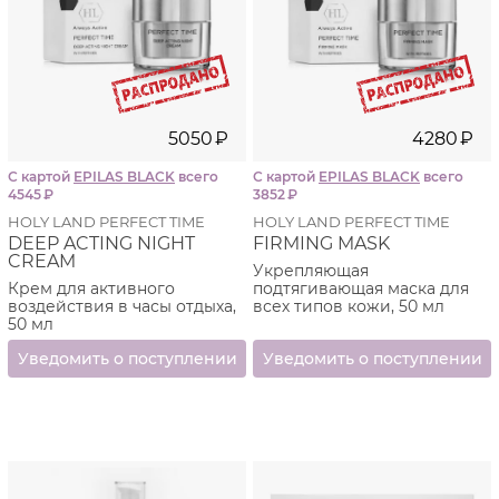
Препараты
Holy Land
отвечают всем требованиям,
предъявляемым к современным косметическим
средствам — высокое качество и эффективность,
надежность, безопасность и экологичность, быстрый
и продолжительный результат.
5050
₽
4280
₽
С картой
EPILAS BLACK
всего
С картой
EPILAS BLACK
всего
4545
₽
3852
₽
HOLY LAND PERFECT TIME
HOLY LAND PERFECT TIME
DEEP ACTING NIGHT
FIRMING MASK
CREAM
Укрепляющая
Крем для активного
подтягивающая маска для
воздействия в часы отдыха,
всех типов кожи, 50 мл
50 мл