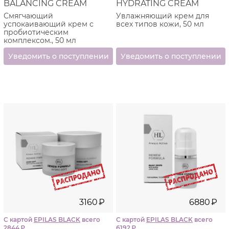
BALANCING CREAM
HYDRATING CREAM
Смягчающий
Увлажняющий крем для
успокаивающий крем с
всех типов кожи, 50 мл
пробиотическим
комплексом., 50 мл
3160
₽
6880
₽
С картой
EPILAS BLACK
всего
С картой
EPILAS BLACK
всего
2844
₽
6192
₽