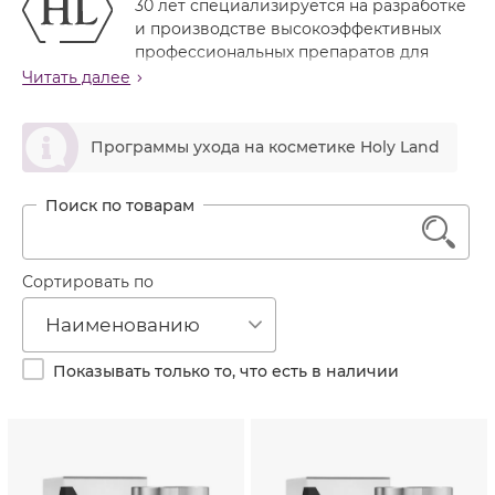
30 лет специализируется на разработке
Лечение акне
Россия
Крем тональный
и производстве высокоэффективных
Обновление кожи
профессиональных препаратов для
Лосьон
решения различных проблем терапевтической
Читать далее
Очищение
косметологии и эстетической медицины.
Маска
Постакне
ဆ
Сегодня
Holy Land
является одной из ведущих
Мусс
Программы ухода на косметике Holy Land
Против морщин
компаний-производителей профессиональной
Мыло
косметики в Израиле, имеет собственную научно-
Противовозрастной
исследовательскую и производственную базу,
Набор косметики
Увлажнение
1
контролируя весь цикл производства от разработки
Пилинг
рецептуры до обучения специалистов.
Пудра
Сортировать по
Активные ингредиенты отбираются по всему миру.
Выпуску новых препаратов предшествует несколько
Салфетки
Наименованию
лет кропотливого труда многих специалистов —
Сыворотка
фармакологов, биохимиков, технологов,
Показывать только то, что есть в наличии
дерматологов.
Шампунь
Производитель старается свести к минимуму
Эмульсия
агрессивное воздействие на кожу, и разрабатываем
составы, которые способствуют максимально
естественному и здоровому ее функционированию.