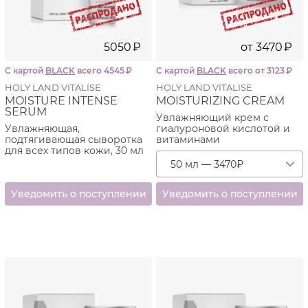
5050
₽
от
3470
₽
С картой
BLACK
всего 4545
₽
С картой
BLACK
всего от 3123
₽
HOLY LAND VITALISE
HOLY LAND VITALISE
MOISTURE INTENSE
MOISTURIZING CREAM
SERUM
Увлажняющий крем с
Увлажняющая,
гиалуроновой кислотой и
подтягивающая сыворотка
витаминами
для всех типов кожи, 30 мл
50 мл — 3470
₽