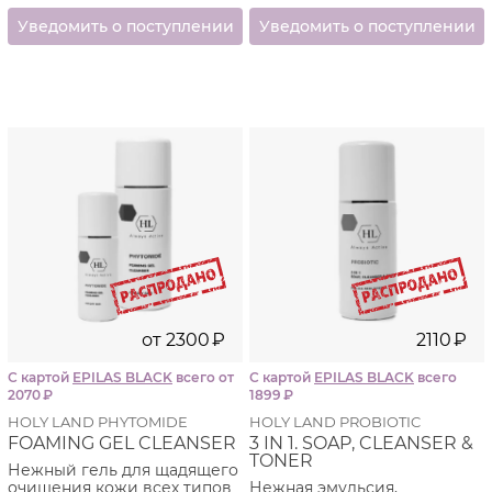
от
2300
₽
2110
₽
С картой
EPILAS BLACK
всего от
С картой
EPILAS BLACK
всего
2070
₽
1899
₽
HOLY LAND PHYTOMIDE
HOLY LAND PROBIOTIC
FOAMING GEL CLEANSER
3 IN 1. SOAP, CLEANSER &
TONER
Нежный гель для щадящего
очищения кожи всех типов
Нежная эмульсия,