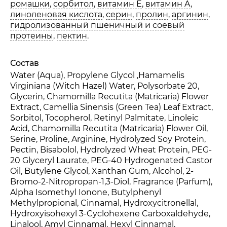
ромашки
,
сорбитол
,
витамин E
,
витамин A
,
линоленовая кислота
,
серин
,
пролин
,
аргинин
,
гидролизованный пшеничный и соевый
протеины
,
пектин
.
Состав
Water (Aqua), Propylene Glycol ,Hamamelis
Virginiana (Witch Hazel) Water, Polysorbate 20,
Glycerin, Chamomilla Recutita (Matricaria) Flower
Extract, Camellia Sinensis (Green Tea) Leaf Extract,
Sorbitol, Tocopherol, Retinyl Palmitate, Linoleic
Acid, Chamomilla Recutita (Matricaria) Flower Oil,
Serine, Proline, Arginine, Hydrolyzed Soy Protein,
Pectin, Bisabolol, Hydrolyzed Wheat Protein, PEG-
20 Glyceryl Laurate, PEG-40 Hydrogenated Castor
Oil, Butylene Glycol, Xanthan Gum, Alcohol, 2-
Bromo-2-Nitropropan-1,3-Diol, Fragrance (Parfum),
Alpha Isomethyl Ionone, Butylphenyl
Methylpropional, Cinnamal, Hydroxycitronellal,
Hydroxyisohexyl 3-Cyclohexene Carboxaldehyde,
Linalool, Amyl Cinnamal, Hexyl Cinnamal.