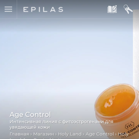
A
B
Age Control
Интенсивная линия с фитоэстрогенами для
увядающей кожи
Главная
›
Магазин
›
Holy Land
›
Age Control
› Holy