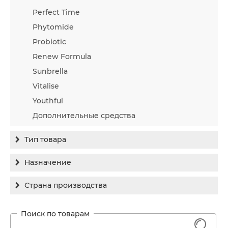
Perfect Time
Phytomide
Probiotic
Renew Formula
Sunbrella
Vitalise
Youthful
Дополнительные средства
Тип товара
Бальзам
Назначение
Гель
Гиперпигментация
Страна производства
Концентрат
Для жирной кожи
Израиль
Крем
Заживление
Канада
1
Крем солнцезащитный