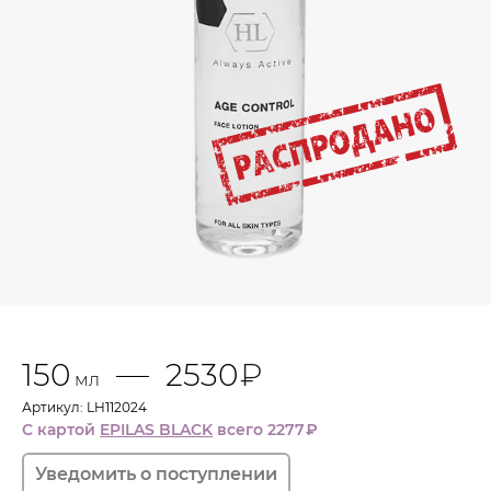
вещества.
Обеспечивает немедленный подтягивающий и
разглаживающий эффект.
Обладает пролонгированным действием.
Улучшает регенерацию и обновление
эпидермиса, выравнивает кожу.
Нейтрализует свободные радикалы и защищает
кожу от внешних воздействий.
Профилактика старения.
Активные ингредиенты линии
150
2530
₽
мл
Артикул: LH112024
С картой
EPILAS BLACK
всего 2277
₽
Фитоэстрогены