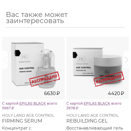
Вас также может
заинтересовать
i
i
6630
₽
4420
₽
С картой
EPILAS BLACK
всего
С картой
EPILAS BLACK
всего
5967
₽
3978
₽
HOLY LAND AGE CONTROL
HOLY LAND AGE CONTROL
FIRMING SERUM
REBUILDING GEL
Концентрат с
Восстанавливающий гель