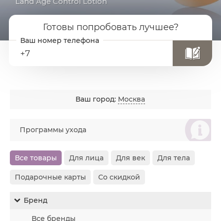
Land Age Control Lotion
Готовы попробовать лучшее?
+7
Ваш город:
Москва
စ
Программы ухода
Все товары
Для лица
Для век
Для тела
Подарочные карты
Со скидкой
Бренд
Все бренды