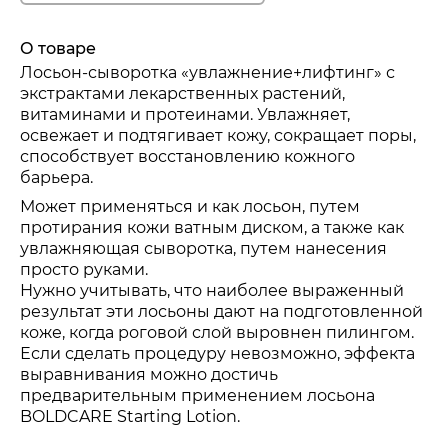
О товаре
Лосьон-сыворотка «увлажнение+лифтинг» с
экстрактами лекарственных растений,
витаминами и протеинами. Увлажняет,
освежает и подтягивает кожу, сокращает поры,
способствует восстановлению кожного
барьера.
Может применяться и как лосьон, путем
протирания кожи ватным диском, а также как
увлажняющая сыворотка, путем нанесения
просто руками.
Нужно учитывать, что наиболее выраженный
результат эти лосьоны дают на подготовленной
коже, когда роговой слой выровнен пилингом.
Если сделать процедуру невозможно, эффекта
Фитопротеины пшеницы и сои
выравнивания можно достичь
предварительным применением лосьона
BOLDCARE Starting Lotion.