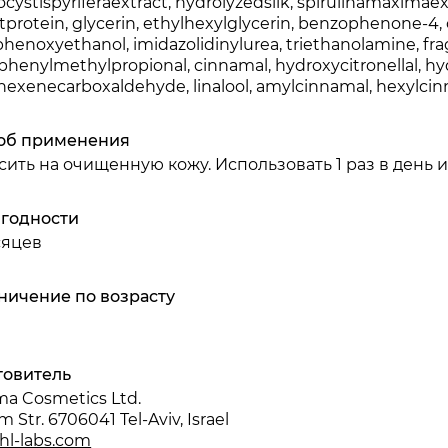
cystispyriferaextract, hydrolyzedsilk, spirulinamaximaex
protein, glycerin, ethylhexylglycerin, benzophenone-4, c
phenoxyethanol, imidazolidinylurea, triethanolamine, fr
phenylmethylpropional, cinnamal, hydroxycitronellal, hy
hexenecarboxaldehyde, linalool, amylcinnamal, hexylcinnama
об применения
сить на очищенную кожу. Использовать 1 раз в день 
 годности
сяцев
ничение по возрасту
товитель
a Cosmetics Ltd.
m Str. 6706041 Tel-Aviv, Israel
hl-labs.com