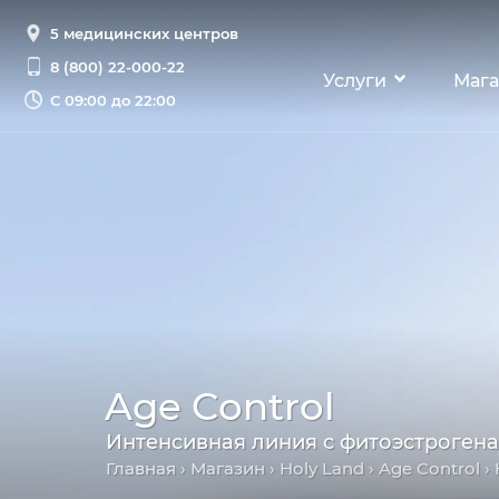
5 медицинских центров
8 (800) 22-000-22
Услуги
Мага
С
09:00 до 22:00
Age Control
Интенсивная линия с фитоэстроген
Главная
›
Магазин
›
Holy Land
›
Age Control
› 