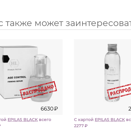
с также может заинтересова
30
150
мл
мл
6630
₽
2530
6630
₽
той
EPILAS BLACK
всего
С картой
EPILAS BLACK
вс
₽
2277
₽