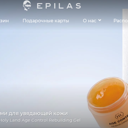
зин
Подарочные карты
О нас
Расп
ами для увядающей кожи
Holy Land Age Control Rebuilding Gel