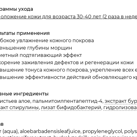
раммы ухода
оложение кожи для возраста 30-40 лет (2 раза в нед
протеины пшеницы и сои
льтаты применения
убокое увлажнение кожного покрова
еньшение глубины морщин
кие водоросли
метный подтягивающий эффект
корение заживления дефектов и регенерации кожи
вышение тонуса кожного покрова, укрепление всех 
вышение эффективности действий обновляющего к
вные ингредиенты
корбиновая кислота
листьев алое, пальмитоилпентапептид-4,
экстракт бу
ракт спирулины
,
лизат бифидобактерий
,
гидролизов
ав
 (aqua), aloebarbadensisleafjuice, propyleneglycol, pol