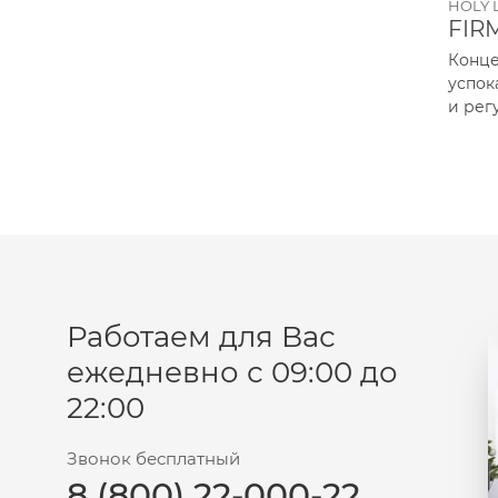
HOLY 
FIR
Пудра
Конце
Салфетки
успо
Сыворотка
и рег
Шампунь
Эмульсия
Работаем для Вас
ежедневно с 09:00 до
22:00
Звонок бесплатный
8 (800) 22-000-22