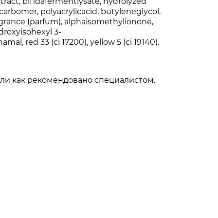
tract, bifidafermentlysate, hydrolyzed
arbomer, polyacrylicacid, butyleneglycol,
agrance (parfum), alphaisomethylionone,
droxyisohexyl 3-
l, red 33 (ci 17200), yellow 5 (ci 19140).
или как рекомендовано специалистом.