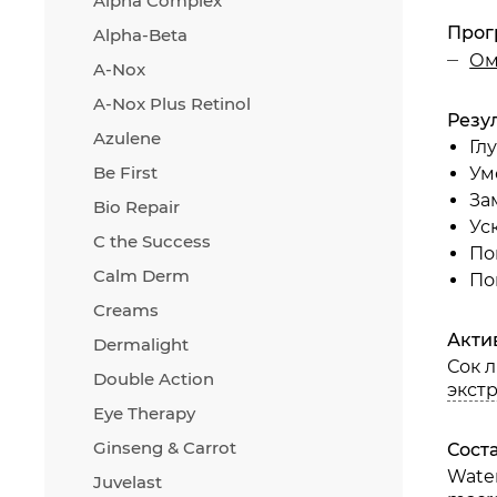
Alpha Complex
Прог
Alpha-Beta
Ом
A-Nox
Фито
A-Nox Plus Retinol
Резу
Azulene
Гл
Be First
Ум
Морс
За
Bio Repair
Ус
C the Success
По
Calm Derm
По
Creams
Акти
Dermalight
L-ас
Сок 
Double Action
экст
Eye Therapy
Ginseng & Carrot
Сост
Water
Juvelast