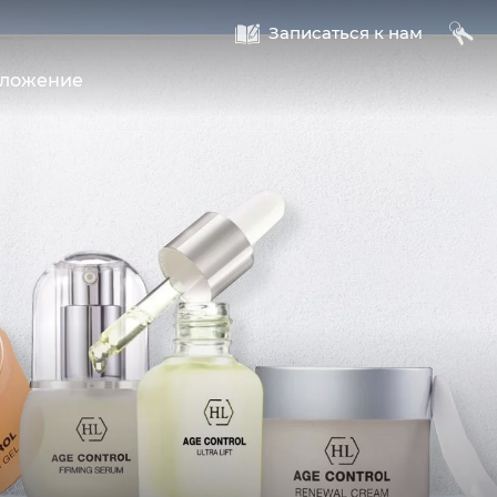
A
B
Записаться к нам
оложение