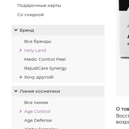
Но
Подарочные карты
Ст
Об
Со скидкой
Об
Ул
Бренд
Не
Пр
Все бренды
Акти
Holy Land
Medic Control Peel
RejudiCare Synergy
Хочу другой!
Фито
Линия косметики
Все линии
О то
Age Control
Восс
Age Defense
возр