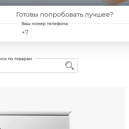
Готовы попробовать лучшее?
+7
1
ь далее
AGE CONTROL
LEXION-PERFECTION
ачение линии