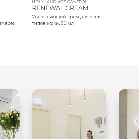
HOLY LAND AGE CONTROL
HOLY 
RENEWAL CREAM
SUPE
Увлажняющий крем для всех
Комб
я всех
типов кожи, 50 мл
повер
для вс