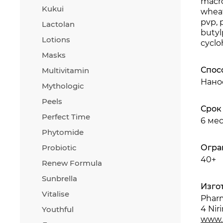
macro
Kukui
wheat
pvp, 
Lactolan
butyl
Lotions
cyclo
Masks
Спос
Multivitamin
Нано
Mythologic
Peels
Срок
Perfect Time
6 ме
Phytomide
Probiotic
Огра
40+
Renew Formula
Sunbrella
Изго
Vitalise
Pharm
4 Niri
Youthful
www.