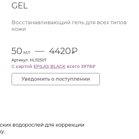
GEL
тва.
живающий эффект.
Восстанавливающий гель для всех типов
авнивает кожу.
кожи
т внешних воздействий.
50
4420
₽
мл
Артикул: HL112507
С картой
EPILAS BLACK
всего 3978
₽
ских водорослей для коррекции
у.