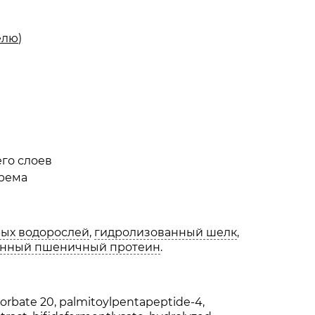
елю)
его слоев
рема
рых водорослей
,
гидролизованный шелк
,
анный пшеничный протеин
.
ysorbate 20, palmitoylpentapeptide-4,