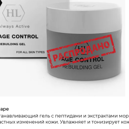
рмализует гормональный баланс кожи.
имулирует синтез коллагена и межклеточного вещес
еспечивает немедленный подтягивающий и разгла
ладает пролонгированным действием.
учшает регенерацию и обновление эпидермиса, выр
йтрализует свободные радикалы и защищает кожу о
офилактика старения.
вные ингредиенты линии
эстрогены
варе
танавливающий гель с пептидами и экстрактами мор
астных изменений кожи. Увлажняет и тонизирует кож