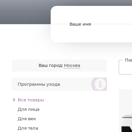
Ваш город:
Москва
စ
Программы ухода
Читат
Все товары
COMP
Для лица
Для век
Назн
Для тела