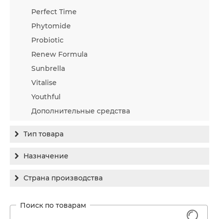
Perfect Time
Phytomide
Probiotic
Renew Formula
Sunbrella
Vitalise
Youthful
Дополнительные средства
Тип товара
Бальзам
Назначение
Гель
Гиперпигментация
Страна производства
Концентрат
Для жирной кожи
Израиль
Крем
Заживление
Канада
1
Крем солнцезащитный