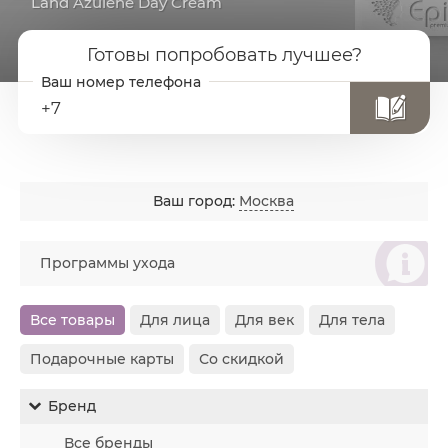
Land Azulene Day Cream
Готовы попробовать лучшее?
+7
Ваш город:
Москва
စ
Программы ухода
Все товары
Для лица
Для век
Для тела
Подарочные карты
Со скидкой
Бренд
Все бренды