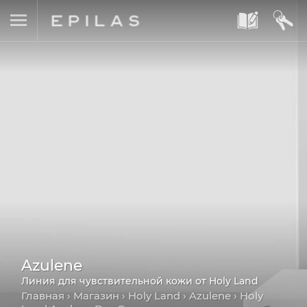
A
B
Azulene
Линия для чувствительной кожи от Holy Land
Главная
›
Магазин
›
Holy Land
›
Azulene
› Holy