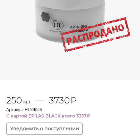
250
3730
₽
мл
Артикул: HL101053
С картой
EPILAS BLACK
всего 3357
₽