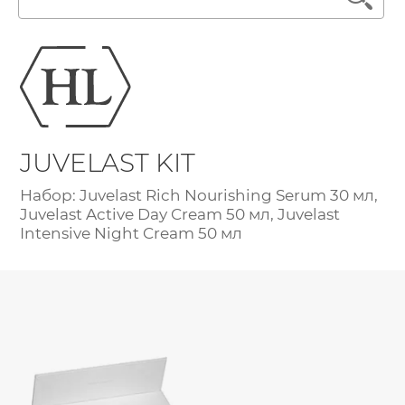
Лечение акне
Россия
Крем тональный
Обновление кожи
Лосьон
Читать далее
Очищение
Маска
Постакне
Мусс
Против морщин
Мыло
Противовозрастной
JUVELAST KIT
Набор косметики
Увлажнение
Набор: Juvelast Rich Nourishing Serum 30 мл,
Пилинг
Juvelast Active Day Cream 50 мл, Juvelast
Пудра
Intensive Night Cream 50 мл
Салфетки
Сыворотка
Шампунь
Эмульсия