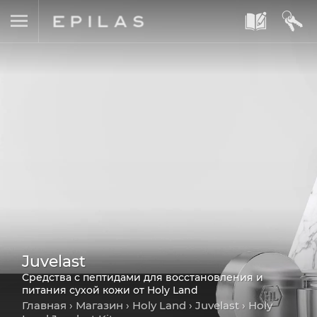
A
B
Juvelast
Средства с пептидами для восстановления и
питания сухой кожи от Holy Land
Главная
›
Магазин
›
Holy Land
›
Juvelast
› Holy