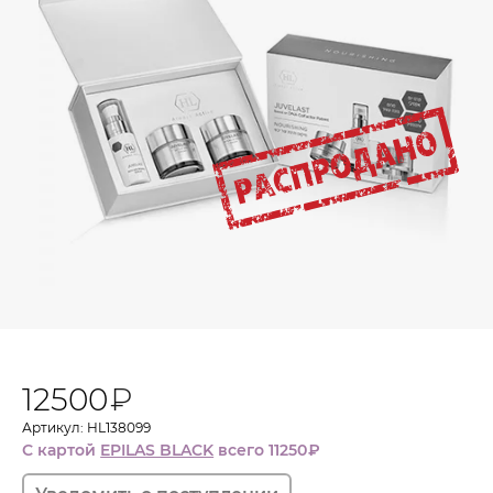
12500
₽
Артикул: HL138099
С картой
EPILAS BLACK
всего 11250
₽