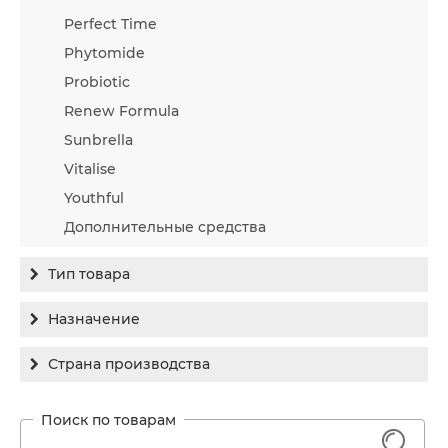
Perfect Time
Phytomide
Probiotic
Renew Formula
Sunbrella
Vitalise
Youthful
Дополнительные средства
Тип товара
Бальзам
Назначение
Гель
Гиперпигментация
Страна производства
Концентрат
Для жирной кожи
Израиль
Крем
Заживление
Канада
1
Крем солнцезащитный