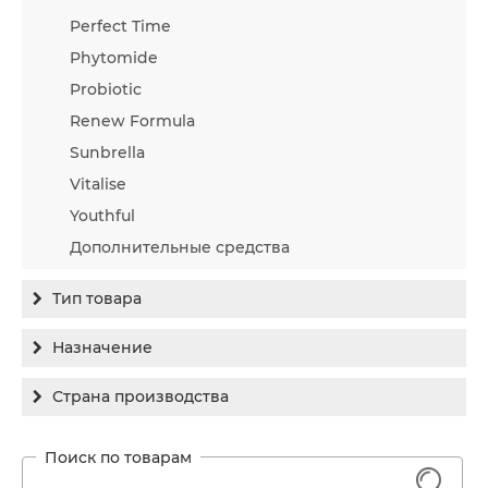
Perfect Time
Phytomide
Probiotic
Renew Formula
Sunbrella
Vitalise
Youthful
Дополнительные средства
Тип товара
Бальзам
Назначение
Гель
Гиперпигментация
Страна производства
Концентрат
Для жирной кожи
Израиль
Крем
Заживление
Канада
1
Крем солнцезащитный