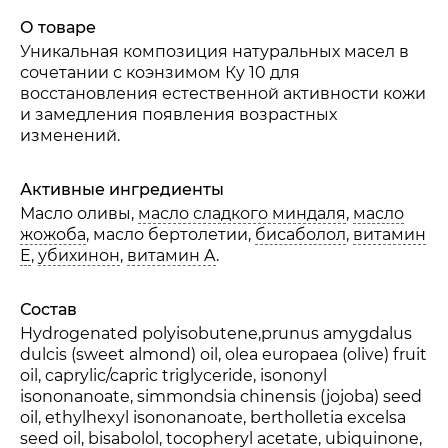
О товаре
Уникальная композиция натуральных масел в
сочетании с коэнзимом Ку 10 для
восстановления естественной активности кожи
и замедления появления возрастных
изменений.
Активные ингредиенты
Масло оливы,
масло сладкого миндаля
,
масло
жожоба
, масло бертолетии,
бисаболол
,
витамин
E
,
убихинон
,
витамин A
.
Состав
Hydrogenated polyisobutene,prunus amygdalus
dulcis (sweet almond) oil, olea europaea (olive) fruit
oil, caprylic/capric triglyceride, isononyl
isononanoate, simmondsia chinensis (jojoba) seed
oil, ethylhexyl isononanoate, bertholletia excelsa
seed oil, bisabolol, tocopheryl acetate, ubiquinone,