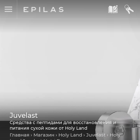
A
B
Juvelast
Средства с пептидами для восстановления и
питания сухой кожи от Holy Land
Главная
›
Магазин
›
Holy Land
›
Juvelast
› Holy