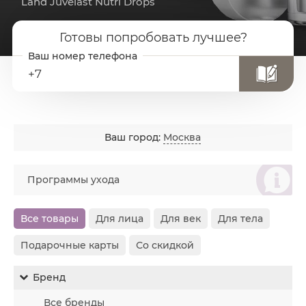
Land Juvelast Nutri Drops
Готовы попробовать лучшее?
+7
Ваш город:
Москва
စ
Программы ухода
Все товары
Для лица
Для век
Для тела
Подарочные карты
Со скидкой
Бренд
Все бренды