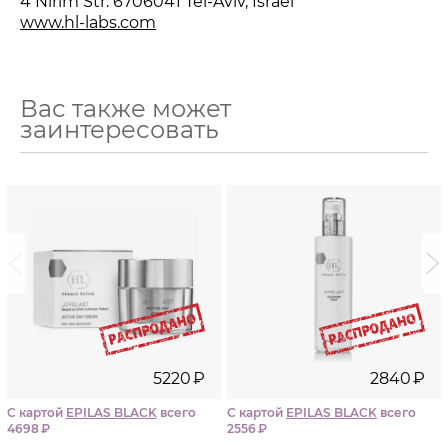
4 Nirim Str. 6706041 Tel-Aviv, Israel
www.hl-labs.com
Вас также может
заинтересовать
i
i
5220
₽
2840
₽
С картой
EPILAS BLACK
всего
С картой
EPILAS BLACK
всего
4698
₽
2556
₽