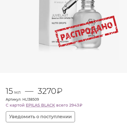
15
3270
₽
мл
Артикул: HL138509
С картой
EPILAS BLACK
всего 2943
₽