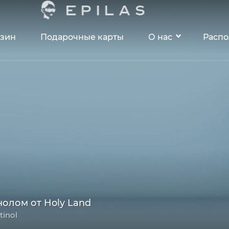
зин
Подарочные карты
О нас
Расп
олом от Holy Land
tinol