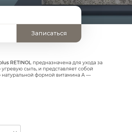
plus RETINOL
предназначена для ухода за
угревую сыпь, и представляет собой
 натуральной формой витамина А —
атогенеза акне. Препараты с ретинолом
 рогового слоя и существенно снижают
т работу сальных желез и способствует
ультате снижается активность
нов. Помимо этого, ретинол обладает
 местный иммунитет.
 тканях, что имеет несомненное