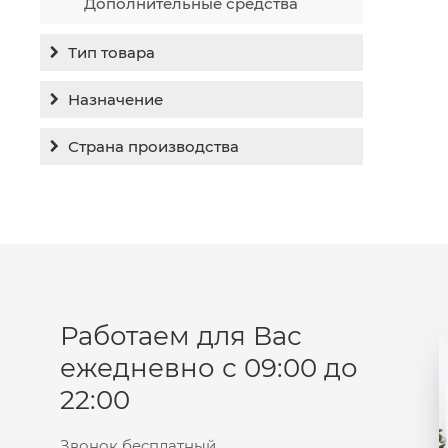
Дополнительные средства
Тип товара
Бальзам
Назначение
Гель
Гиперпигментация
Страна производства
Концентрат
Для жирной кожи
Израиль
Крем
Заживление
Канада
Крем солнцезащитный
Лечение акне
Россия
Крем тональный
Обновление кожи
Лосьон
Очищение
Маска
Работаем для Вас
Постакне
Мусс
ежедневно с 09:00 до
Против морщин
Мыло
22:00
Противовозрастной
Набор косметики
Увлажнение
Пилинг
Звонок бесплатный