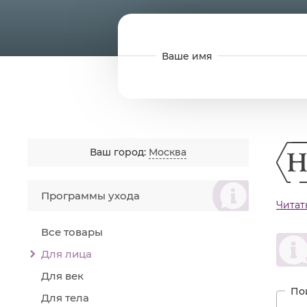
Ваш город:
Москва
စ
Программы ухода
Читат
Рети
регу
Все товары
уров
умен
Для лица
Prop
Для век
мягк
Для тела
Рети