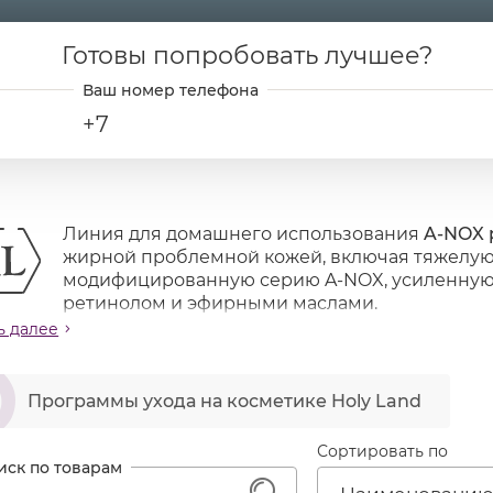
Готовы попробовать лучшее?
+7
Линия для домашнего использования
A-NOX 
жирной проблемной кожей, включая тяжелую 
модифицированную серию A-NOX, усиленную
ретинолом и эфирными маслами.
ь далее
нол оказывает влияние практически на все звенья п
лируют процесс кератинизации, уменьшают толщину
ဆ
ень фолликулярного гиперкератоза. Ретинол угнетае
Программы ухода на косметике Holy Land
ьшению количества отделяемого кожного сала. В рез
ionibacterium acne и уменьшается количество комедо
Сортировать по
им противовоспалительным действием, стимулирует
нол активно метаболизируется и не накапливается в