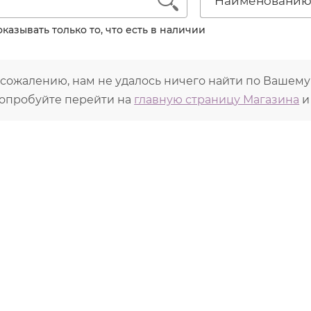
1
Наименовани
ение, учитывая необходимость длительного примен
имального эффекта.
казывать только то, что есть в наличии
е ретинола, препараты линии содержат антибактер
оненты растительного происхождения.
 сожалению, нам не удалось ничего найти по Вашему
достижения наилучших результатов рекомендуется 
едурами в салоне с использованием серий
A-NOX
, 
опробуйте перейти на
главную страницу Магазина
и
PLEX
, С the SUCCESS.