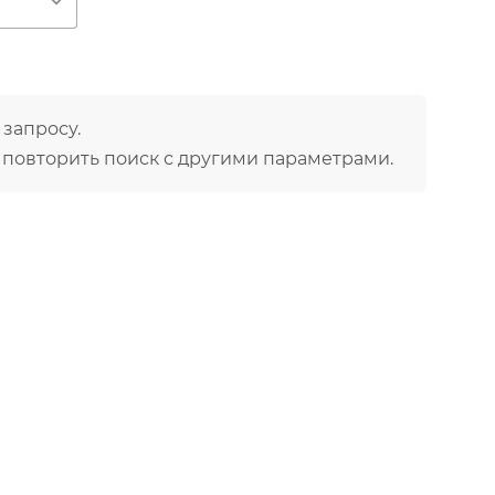
ю
ения препаратов для достижения
иальные и противовоспалительные
 запросу.
комбинировать домашний уход с
DOUBLE ACTION, LACTOLAN,
ALPHA
 повторить поиск с другими параметрами.