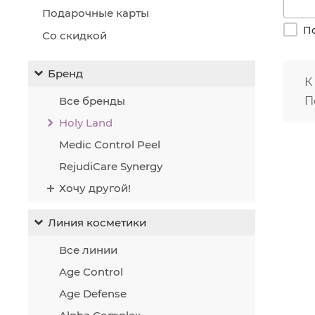
знач
Подарочные карты
макс
По
Со скидкой
Кром
комп
Бренд
К
Для 
проц
Все бренды
П
COM
Holy Land
Medic Control Peel
RejudiCare Synergy
Хочу другой!
Линия косметики
Все линии
Age Control
Age Defense