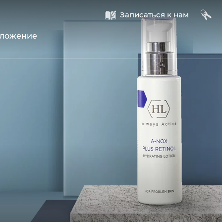
A
B
Записаться к нам
оложение